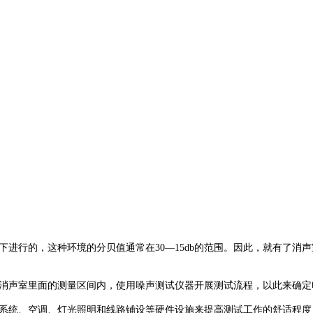
下进行的，这种环境的分贝值通常在
30
—15db的
范围。因此，就有了消声
消声室里面的测量区间内，使用噪声测试仪器开展测试流程，以此来确定
系统、空调、灯光照明和线路铺设等硬件设施来提高测试工作的舒适程度