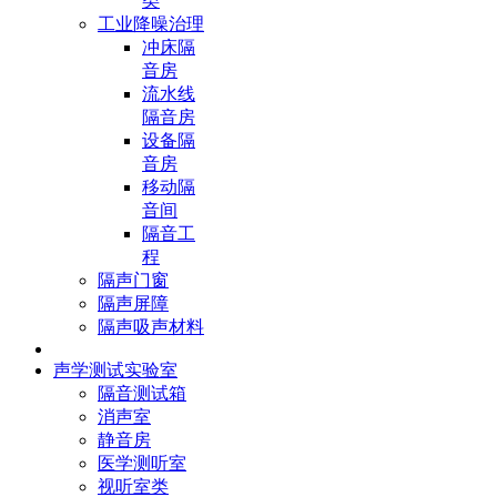
类
工业降噪治理
冲床隔
音房
流水线
隔音房
设备隔
音房
移动隔
音间
隔音工
程
隔声门窗
隔声屏障
隔声吸声材料
声学测试实验室
隔音测试箱
消声室
静音房
医学测听室
视听室类