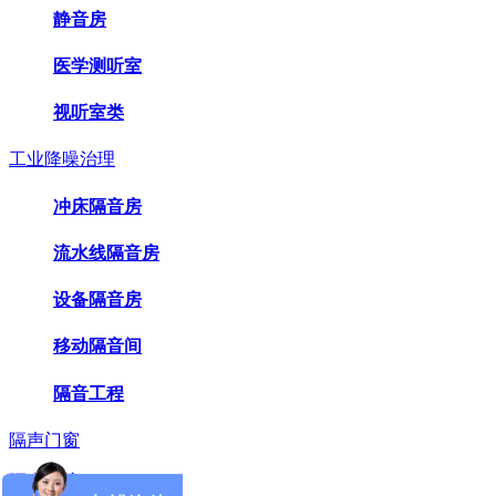
静音房
医学测听室
视听室类
工业降噪治理
冲床隔音房
流水线隔音房
设备隔音房
移动隔音间
隔音工程
隔声门窗
隔声屏障