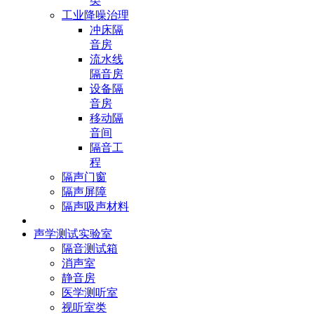
类
工业降噪治理
冲床隔
音房
流水线
隔音房
设备隔
音房
移动隔
音间
隔音工
程
隔声门窗
隔声屏障
隔声吸声材料
声学测试实验室
隔音测试箱
消声室
静音房
医学测听室
视听室类