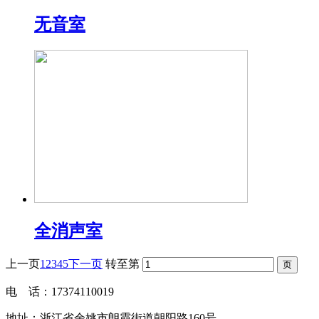
无音室
全消声室
上一页
1
2
3
4
5
下一页
转至第
电 话：17374110019
地址：浙江省余姚市朗霞街道朝阳路160号