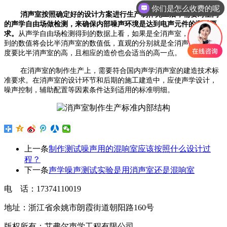
你们是怎么收费的呢
消声室按照确定好的设计方案进行生产制作完工后，需要对室内
的声学自由场做检测，来确保内部噪声环境是达到电声元件的测试要
求。
从声学自由场检测得到的数据上看，如果是全消声室，那么检测
到的数值将会比半消声室的数值低，直观的分别就是全消声室的精密
度要比半消声室的高，且相应的造价也会适当的高一点。
在消声室的制作生产上，需要符合国内声学消声室的建造技术标
准要求。在消声室的设计环节和后期的施工建造中，应使声学设计，
噪声控制，辅助配置等因素条件达到适用的标准明细。
上一条
制作测试噪声用的混响室应该按照什么设计过
程？
下一条
声学噪声测试实验是用消声室还是混响室
电 话：17374110019
地址：浙江省余姚市朗霞街道朝阳路160号
版权所有：艾弗尔声学工程有限公司