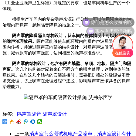
《工业企业噪声卫生标准》所规定的要求，也是车间科学生产的一个
体现。
根据生产车间内的复杂噪声来源进行分析，可以使用隔声罩作为
你们是怎么收费的呢
治理内部噪声，起到隔音降噪的措施之一。
现在有优惠活动吗
隔声罩的降噪隔音结构设计，从车间的整体情况上可以起到良好
的噪声治理效果。
隔声罩能够使车间环境内的噪声声波局限在限定范
围内传播，并通过隔声罩内部的结构设计，对噪声声波做吸收处理措
施，减弱原有的噪声强度，达到相应的噪声标准要求。
隔声罩的结构设计
，包含有隔声墙壁、吊顶、地板、隔声门和隔
声窗。
这几个结构都对应着来自不同方向的噪声处理，达到整体的降
噪效果。在对这几个结构的安装连接时，需要把拼接处的缝隙做消音
填充处理，防止噪声在处理过程中逃脱，影响隔声罩应该具备的噪声
治理能力。
标签:
隔声罩隔音
隔声罩设计
上一条
消声室怎么测试机电产品噪声，消声室设计有什