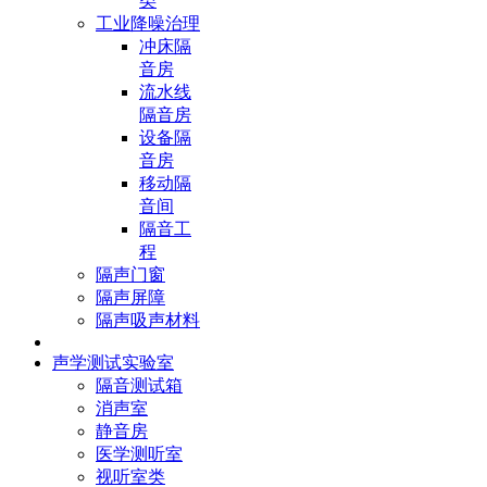
类
工业降噪治理
冲床隔
音房
流水线
隔音房
设备隔
音房
移动隔
音间
隔音工
程
隔声门窗
隔声屏障
隔声吸声材料
声学测试实验室
隔音测试箱
消声室
静音房
医学测听室
视听室类