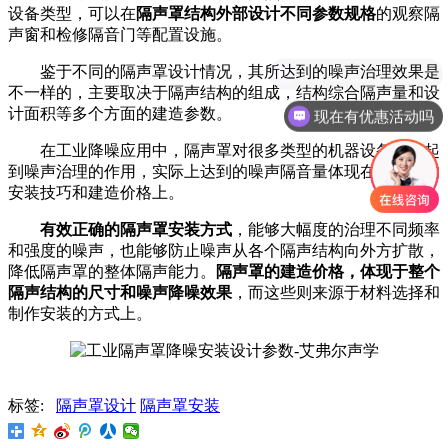
设备类型，可以在
隔声罩结构外部设计不同参数规格
的观察隔
声窗和检修隔音门等配置设施。
鉴于不同的隔声罩设计情况，其所达到的噪声治理效果是
你们是怎么收费的呢
不一样的
，主要取决于隔声结构的组成，结构综合隔声量和设
计面积等多个方面的建造参数。
现在有优惠活动吗
在工业降噪应用中，隔声罩对很多类型的机器设备都能起
到噪声治理的作用，实际上达到的噪声隔音量体现在隔声罩的
安装技巧和建造价格上。
有效正确的隔声罩安装方式
，能够大幅度的治理不同频率
和强度的噪声，也能够防止噪声从各个隔声结构向外方扩散，
降低隔声罩的整体隔声能力。
隔声罩的建造价格，体现于整个
隔声结构的尺寸和噪声降噪效果
，而这些则来源于材料选择和
制作安装的方式上。
标签:
隔声罩设计
隔声罩安装