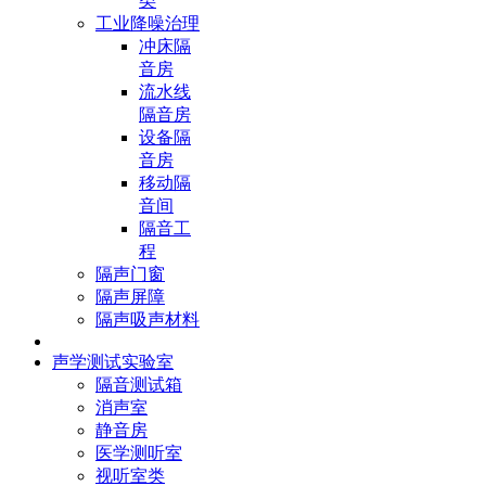
类
工业降噪治理
冲床隔
音房
流水线
隔音房
设备隔
音房
移动隔
音间
隔音工
程
隔声门窗
隔声屏障
隔声吸声材料
声学测试实验室
隔音测试箱
消声室
静音房
医学测听室
视听室类