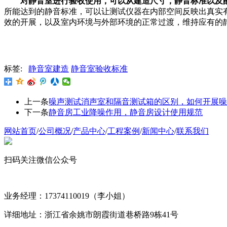
对静音室进行验收使用，可以从建造尺寸，静音标准以及
所能达到的静音标准，可以让测试仪器在内部空间反映出真实
效的开展，以及室内环境与外部环境的正常过渡，维持应有的
标签:
静音室建造
静音室验收标准
上一条
噪声测试消声室和隔音测试箱的区别，如何开展噪
下一条
静音房工业降噪作用，静音房设计使用规范
网站首页
/
公司概况
/
产品中心
/
工程案例
/
新闻中心
/
联系我们
扫码关注微信公众号
业务经理：17374110019（李小姐）
详细地址：浙江省余姚市朗霞街道巷桥路9栋41号