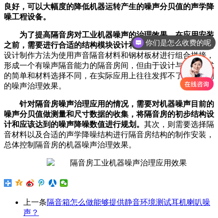
良好，可以大幅度的降低机器运转产生的噪声分贝值的声学降
噪工程设备。
为了提高隔音房对工业机器噪声的治理效果，在应用安装
你们是怎么收费的呢
之前，需要进行合适的结构模块设计和部件制作。
较为通用的
设计制作方法为使用声音隔音材料和钢材板材进行组合拼接，
形成一个有噪声隔音能力的隔音房间，但由于设计与制作方式
的简单和材料选择不同，在实际应用上往往发挥不了应该达到
的噪声治理效果。
针对隔音房噪声治理应用的情况，需要对机器噪声目前的
噪声分贝值做测量和尺寸数据的收集，将隔音房的初步结构设
计和应该达到的噪声降噪数值进行规划。
其次，则需要选择隔
音材料以及合适的声学降噪结构进行隔音房结构的制作安装，
总体控制隔音房的机器噪声治理效果。
上一条
隔音箱怎么做能够提供静音环境测试耳机喇叭噪
声？