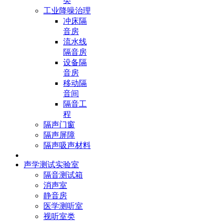
类
工业降噪治理
冲床隔
音房
流水线
隔音房
设备隔
音房
移动隔
音间
隔音工
程
隔声门窗
隔声屏障
隔声吸声材料
声学测试实验室
隔音测试箱
消声室
静音房
医学测听室
视听室类