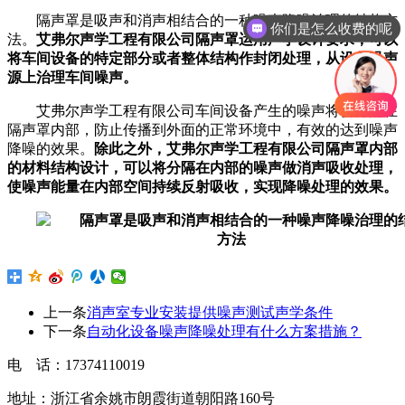
隔声罩是吸声和消声相结合的一种噪声降噪治理的结构方
你们是怎么收费的呢
法。
艾弗尔声学工程有限公司隔声罩运用声学设计要求，可以
将车间设备的特定部分或者整体结构作封闭处理，从设备噪声
源上治理车间噪声。
艾弗尔声学工程有限公司
车间设备产生的噪声将会分隔在
隔声罩内部，防止传播到外面的正常环境中，有效的达到噪声
降噪的效果。
除此之外，
艾弗尔声学工程有限公司
隔声罩内部
的材料结构设计，可以将分隔在内部的噪声做消声吸收处理，
使噪声能量在内部空间持续反射吸收，实现降噪处理的效果。
上一条
消声室专业安装提供噪声测试声学条件
下一条
自动化设备噪声降噪处理有什么方案措施？
电 话：17374110019
地址：浙江省余姚市朗霞街道朝阳路160号