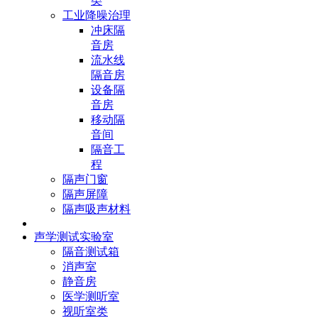
类
工业降噪治理
冲床隔
音房
流水线
隔音房
设备隔
音房
移动隔
音间
隔音工
程
隔声门窗
隔声屏障
隔声吸声材料
声学测试实验室
隔音测试箱
消声室
静音房
医学测听室
视听室类