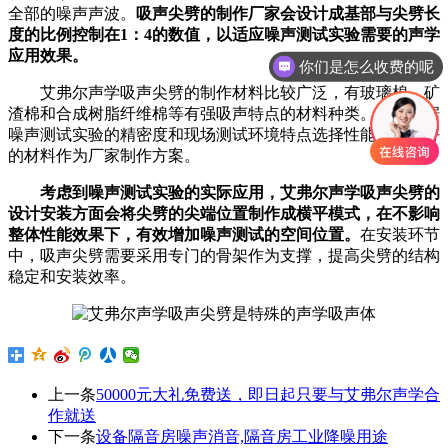
全部的噪声声波。
吸声尖劈的制作厂家会设计成基部与尖劈长
度的比例控制在1：4的数值，以适应噪声测试实验需要的声学
应用效果。
你们是怎么收费的呢
艾弗尔声学吸声尖劈的制作材料比较广泛，有玻璃棉，矿
渣棉和合成树脂纤维棉等有强吸声特点的材料种类。可以根据
噪声测试实验的精密度和现场测试环境特点选择性能适应度好
的材料作为厂家制作方案。
考虑到噪声测试实验的实际应用，
艾弗尔声学
吸声尖劈的
设计安装方面会将尖劈的尖端位置制作成横平模式，在不影响
整体性能效果下，有效增加噪声测试的空间位置。
在安装环节
中，吸声尖劈需要采用专门的骨架作为支撑，提高尖劈的结构
稳定和安装效率。
上一条
50000元大礼免费送，即日起只要与艾弗尔声学合
作就送
下一条
设备隔音房噪声消音,隔音房工业降噪用途