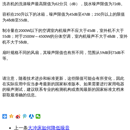
洗衣机的洗涤噪声最高限值为
分贝（
），脱水噪声限值为
。
62
dB
72dB
容积在
升以下的冰箱，噪声限值为
至
；
升以上的限值
250
45dB
47dB
250
为
至
。
48dB
55dB
制冷量在
以下的空调室内机噪声不应大于
，室外机不大于
2000W
45dB
；对于
～
的分体空调，室内机噪声不大于
，室外
55dB
2500W
4500W
48dB
机不大于
。
58dB
扇叶规格不同的风扇，其噪声限值也有所不同，范围从
到
不
59dB
73dB
等。
请注意，随着技术进步和标准更新，这些限值可能会有所变化，因此
在实际应用中应当参考最新的国家标准版本。如果需要进行家用电器
的噪声测试，建议联系专业的检测机构或查阅最新的国家标准文档来
获取最准确的信息。
上一条
大冲床如何降低噪音