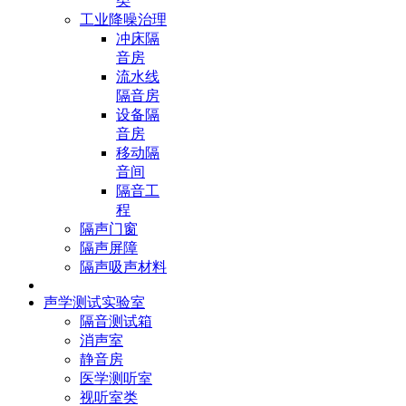
类
工业降噪治理
冲床隔
音房
流水线
隔音房
设备隔
音房
移动隔
音间
隔音工
程
隔声门窗
隔声屏障
隔声吸声材料
声学测试实验室
隔音测试箱
消声室
静音房
医学测听室
视听室类