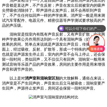
消声室相当于一个人造自由声场，声源在消声室内发出的
声音都是直达声，不产生反射；声音在发出后就被室内的吸声
尖劈吸收消除掉了。即声源停止发声后，就不会再听到声音
了，不产生任何似回声一样的声学效果。消声室一般是用来测
试汽车零配件、电器元件、精密仪器等声学测试要求较高的产
品的声压级。
可以介绍下你们的产品么
混响室是指室内有既有声音反射，又有声音扩散，由这两
种声学效果公共作用所达到的一个具有混响声场（扩散声场）
效果的房间。简单点来说就是声源发出声音后，传播到房间墙
面上，经过吸收、反射、扩散等，形成一个特殊的声学效果。
也就是说声源发生停止后，室内的声音不会马上停止，还会保
留一段时间，类似回声，又不仅仅只有回声。混响室一般用来
测试音响等乐器产品的声音效果，房间的主要作用是用来增强
声音和调节声音的。
以上是对
消声室和混响室区别
的大致解释，通俗点来说，
消声室是不产生回声的，声音发出后立马被吸收；混响室要产
生回声，声源停止发声后，房间还会保留一段时间声音。