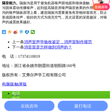
隔音能力。
隔振沟是用于避免机器噪声跟地面和墙体接触，引起空气
与固体震动传播噪声，起到提高
隔
音房噪声隔音效果的作用。从隔振
沟的噪声隔振原理上看，建造隔振沟需要避免有异物掉落填充，防止
形成固体传声，较好的方式为填充空气，其次设置的深度越深，对噪
声的减震效果越好。
上一条
消声室声学验收鉴定，消声室制作规范
下一条
消音室是怎样做到消声的？
电 话：17374110019
地址：浙江省余姚市朗霞街道朝阳路160号
版权所有：艾弗尔声学工程有限公司
电脑版
|
触屏版
电话
留言
在线咨询
拨打电话
首页