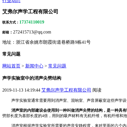
行业动态
艾弗尔声学工程有限公司
17374110019
联系方式
：
272415713@qq.com
：
邮箱
地址：浙江省余姚市朗霞街道巷桥路9栋41号
常见问题
网站首页
>
新闻中心
>
常见问题
声学实验室中的消声尖劈结构
2019-11-13 14:19:44
艾弗尔声学工程有限公司
阅读
声学实验室通常需要用到消声室、混响室、声音屏蔽室这些声学设
消声室的内部建设
会使用到一种叫做消声尖劈的结构，是一种具有
劈部长度为基部长度的
4
倍，用到的吸声材料有无机纤维，有机纤维和
消声室根据声学实验室所需要的声音安静程度，来对里面的六个内