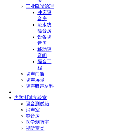
类
工业降噪治理
冲床隔
音房
流水线
隔音房
设备隔
音房
移动隔
音间
隔音工
程
隔声门窗
隔声屏障
隔声吸声材料
声学测试实验室
隔音测试箱
消声室
静音房
医学测听室
视听室类