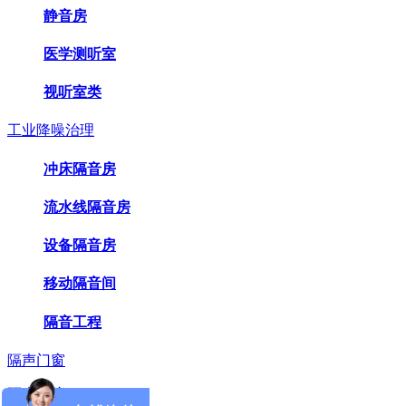
静音房
医学测听室
视听室类
工业降噪治理
冲床隔音房
流水线隔音房
设备隔音房
移动隔音间
隔音工程
隔声门窗
隔声屏障