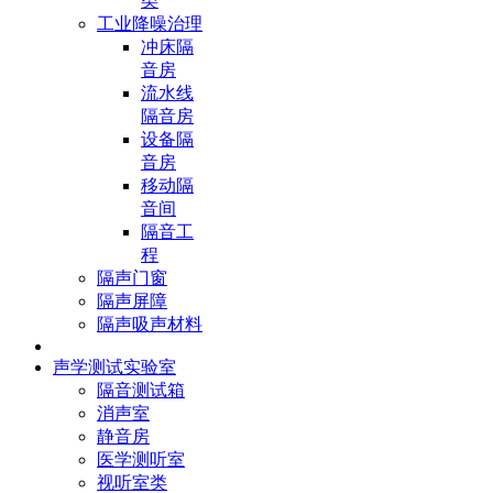
类
工业降噪治理
冲床隔
音房
流水线
隔音房
设备隔
音房
移动隔
音间
隔音工
程
隔声门窗
隔声屏障
隔声吸声材料
声学测试实验室
隔音测试箱
消声室
静音房
医学测听室
视听室类