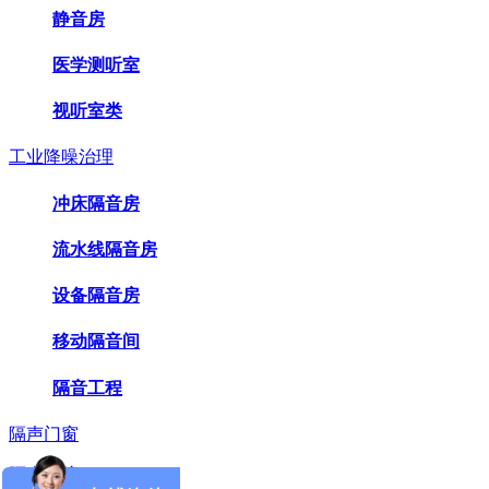
静音房
医学测听室
视听室类
工业降噪治理
冲床隔音房
流水线隔音房
设备隔音房
移动隔音间
隔音工程
隔声门窗
隔声屏障