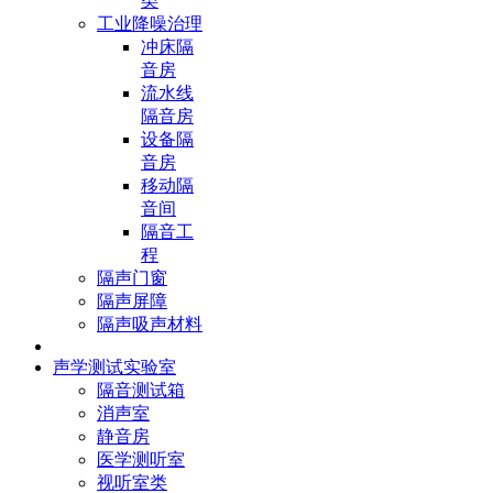
类
工业降噪治理
冲床隔
音房
流水线
隔音房
设备隔
音房
移动隔
音间
隔音工
程
隔声门窗
隔声屏障
隔声吸声材料
声学测试实验室
隔音测试箱
消声室
静音房
医学测听室
视听室类