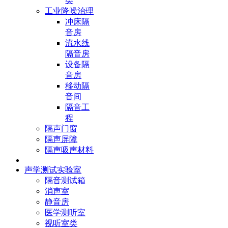
类
工业降噪治理
冲床隔
音房
流水线
隔音房
设备隔
音房
移动隔
音间
隔音工
程
隔声门窗
隔声屏障
隔声吸声材料
声学测试实验室
隔音测试箱
消声室
静音房
医学测听室
视听室类