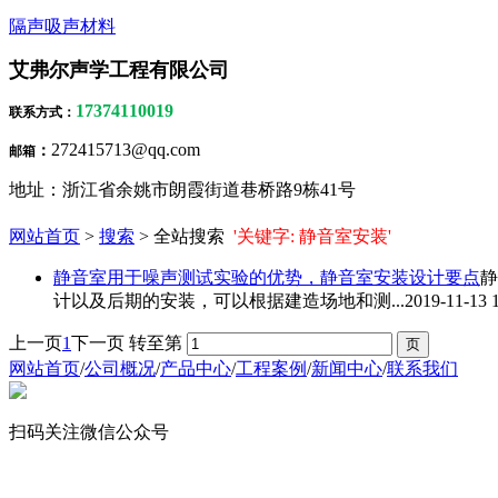
隔声吸声材料
艾弗尔声学工程有限公司
17374110019
联系方式
：
272415713@qq.com
：
邮箱
地址：浙江省余姚市朗霞街道巷桥路9栋41号
网站首页
>
搜索
> 全站搜索
'关键字: 静音室安装'
静音室用于噪声测试实验的优势，
静音室安装
设计要点
静
计以及后期的安装，可以根据建造场地和测...
2019-11-13 
上一页
1
下一页
转至第
网站首页
/
公司概况
/
产品中心
/
工程案例
/
新闻中心
/
联系我们
扫码关注微信公众号