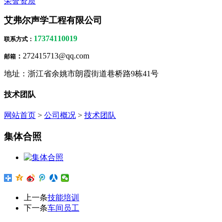
荣誉资质
艾弗尔声学工程有限公司
17374110019
联系方式
：
272415713@qq.com
：
邮箱
地址：浙江省余姚市朗霞街道巷桥路9栋41号
技术团队
网站首页
>
公司概况
>
技术团队
集体合照
上一条
技能培训
下一条
车间员工