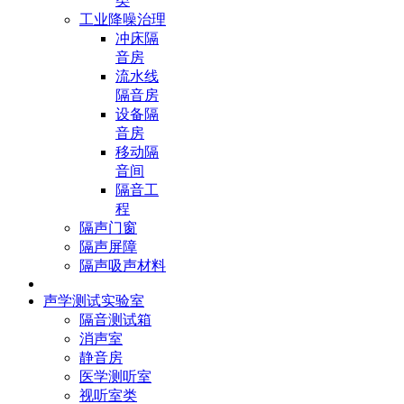
类
工业降噪治理
冲床隔
音房
流水线
隔音房
设备隔
音房
移动隔
音间
隔音工
程
隔声门窗
隔声屏障
隔声吸声材料
声学测试实验室
隔音测试箱
消声室
静音房
医学测听室
视听室类