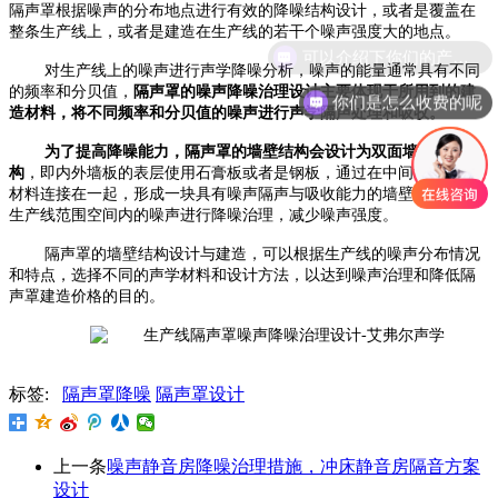
隔声罩根据噪声的分布地点进行有效的降噪结构设计，或者是覆盖在
整条生产线上，或者是建造在生产线的若干个噪声强度大的地点。
可以介绍下你们的产品么
对生产线上的噪声进行声学降噪分析，噪声的能量通常具有不同
的频率和分贝值，
隔声罩的噪声降噪治理设计主要体现于所用到的建
你们是怎么收费的呢
造材料，将不同频率和分贝值的噪声进行声学隔声处理和吸收。
为了提高降噪能力，隔声罩的墙壁结构会设计为双面墙板的结
构
，即内外墙板的表层使用石膏板或者是钢板，通过在中间填充声学
材料连接在一起，形成一块具有噪声隔声与吸收能力的墙壁结构，将
生产线范围空间内的噪声进行降噪治理，减少噪声强度。
隔声罩的墙壁结构设计与建造，可以根据生产线的噪声分布情况
和特点，选择不同的声学材料和设计方法，以达到噪声治理和降低隔
声罩建造价格的目的。
标签:
隔声罩降噪
隔声罩设计
上一条
噪声静音房降噪治理措施，冲床静音房隔音方案
设计