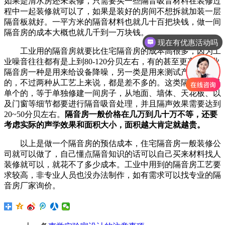
如果是清水房还未装修，只需要买一些隔音吸音材料在装修过
程中一起装修就可以了，如果是装好的房间不想拆就加装一层
隔音板就好。一平方米的隔音材料也就几十百把块钱，做一间
隔音房的成本大概也就几千到一万块钱。
现在有优惠活动吗
工业用的隔音房就要比住宅隔音房的成本高很多，因为工
业噪音往往都有是上到80-120分贝左右，有的甚至更高。工业
隔音房一种是用来给设备降噪，另一类是用来测试产品噪音
的，不过两种从工艺上来说，都是差不多的。这类隔音房都是
单个的，等于单独修建一间房子，从地面、墙体、天花板、以
及门窗等细节都要进行隔音吸音处理，并且隔声效果需要达到
20~50分贝左右。
隔音
房
一般价格在几万到几十万不等，还要
考虑实际的声学效果和面积大小，面积越大肯定就越贵。
以上是做一个隔音房的预估成本，住宅隔音房一般装修公
司就可以做了，自己懂点隔音知识的话可以自己买来材料找人
装修就可以，就花不了多少成本。工业中用到的隔音房工艺要
求较高，非专业人员也没办法制作，如有需求可以找专业的隔
音房厂家询价。