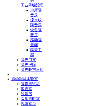
类
工业降噪治理
冲床隔
音房
流水线
隔音房
设备隔
音房
移动隔
音间
隔音工
程
隔声门窗
隔声屏障
隔声吸声材料
声学测试实验室
隔音测试箱
消声室
静音房
医学测听室
视听室类