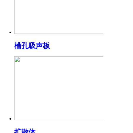
槽孔吸声板
扩散体