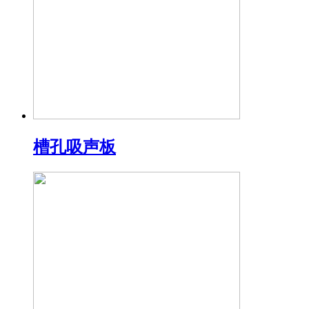
槽孔吸声板