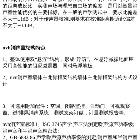
的距离成反比，实测声场与理想自由场的偏差，是用以衡量消
声室性能优劣的主要指标。在一般的声学测试中，要求此偏差
不大于±1dB；对于传声器校准,则要求在校准距离附近此偏差
不大于±0.1dB。
nvh消声室结构特点
1、整体使用双“悬浮”结构，形成“浮筑”。在悬浮减振地面应
采用高性能的阻尼减震器，同时悬浮地板。
2、nvn消声室墙体主龙骨框架结构墙体主龙骨框架结构方式设
计
3、可选用附加配件：空调、闭路监控、自动门、可视观察
窗、进/排风消声系统、测试支架订做，计量测试报告等。
nvh消声室标准1、ISO 3745声学 声压法测定噪声源声功率级;
消声室和半消声室精密法;
2、GB 6882-86 声学噪声源声功率级的测定;消声室和半消声室