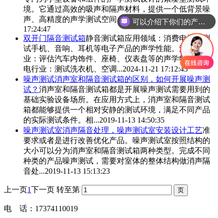
境。它通过高效的吸声和隔声材料，提供一个低背景噪
声、高精度的声学测试空间。这种测试箱广...
2024-11-21
可以介绍下你们的产品么
17:24:47
双开门
隔音测试箱
静音测试箱应用领域：消费电子：测
试手机、音响、耳机等电子产品的声学性能。汽车工
业：评估汽车内饰件、座椅、仪表盘等的声学特性。家
电行业：测试洗衣机、空调...
2024-11-21 17:12:43
噪声测试消声室和
隔音测试箱
的区别，如何开展噪声测
试？
消声室和
隔音测试箱
都是开展噪声测试需要用到的
基础实验设备场所。在应用方式上，消声室和
隔音测试
箱
都能够提供一个相对安静的测试环境，满足不同产品
的实际测试条件。相...
2019-11-13 14:50:35
噪声测试室消声隔音处理，噪声测试室安装设计工艺
准
要求或者是进行改善优化产品。噪声测试室按照结构的
大小可以分为消声室和
隔音测试箱
两种类型。完成不同
种类的产品噪声测试，需要对室体的整体结构做消声隔
音处...
2019-11-13 15:13:23
上一页
1
下一页
转至第
电 话：17374110019