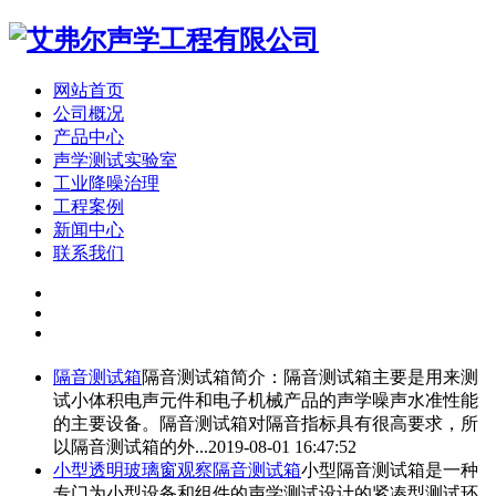
网站首页
公司概况
产品中心
声学测试实验室
工业降噪治理
工程案例
新闻中心
联系我们
隔音测试箱
隔音测试箱
简介：
隔音测试箱
主要是用来测
试小体积电声元件和电子机械产品的声学噪声水准性能
的主要设备。
隔音测试箱
对隔音指标具有很高要求，所
以
隔音测试箱
的外...
2019-08-01 16:47:52
小型透明玻璃窗观察
隔音测试箱
小型
隔音测试箱
是一种
专门为小型设备和组件的声学测试设计的紧凑型测试环